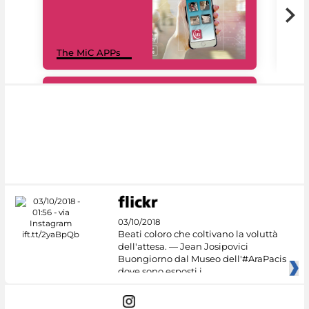
MiC
The MiC APPs
net
#DiscoverMiC
03/10/2018
Beati coloro che coltivano la voluttà
dell'attesa. — Jean Josipovici
Buongiorno dal Museo dell'#AraPacis
dove sono esposti i