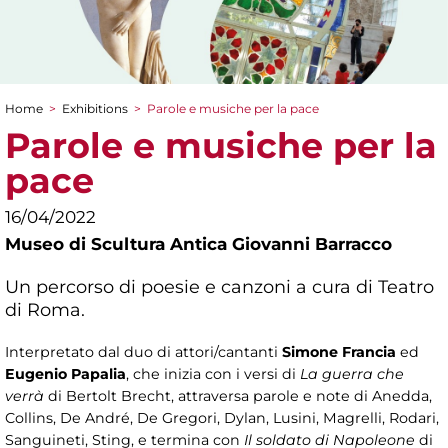
Home
>
Exhibitions
>
Parole e musiche per la pace
You are here
Parole e musiche per la
pace
16/04/2022
Museo di Scultura Antica Giovanni Barracco
Un percorso di poesie e canzoni a cura di Teatro
di Roma.
Interpretato dal duo di attori/cantanti
Simone Francia
ed
Eugenio Papalia
, che inizia con i versi di
La guerra che
verrà
di Bertolt Brecht, attraversa parole e note di Anedda,
Collins, De André, De Gregori, Dylan, Lusini, Magrelli, Rodari,
Sanguineti, Sting, e termina con
Il soldato di Napoleone
di