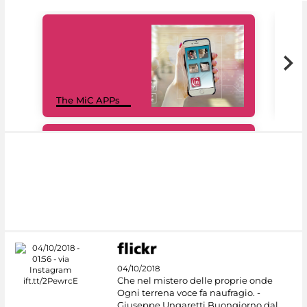
MiC
The MiC APPs
net
#DiscoverMiC
04/10/2018
Che nel mistero delle proprie onde
Ogni terrena voce fa naufragio. -
Giuseppe Ungaretti Buongiorno dal