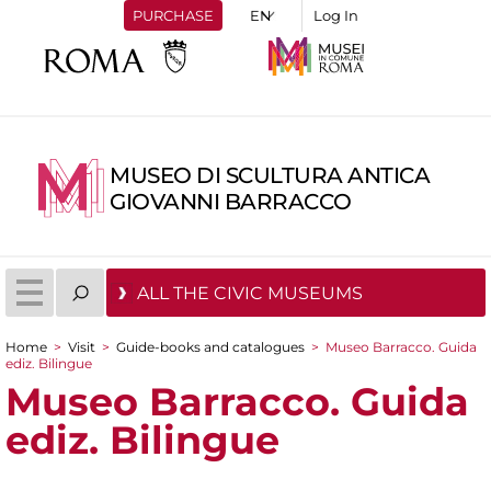
PURCHASE
Log In
MUSEO DI SCULTURA ANTICA
GIOVANNI BARRACCO
ALL THE CIVIC MUSEUMS
Home
>
Visit
>
Guide-books and catalogues
>
Museo Barracco. Guida
ediz. Bilingue
You are here
Museo Barracco. Guida
ediz. Bilingue