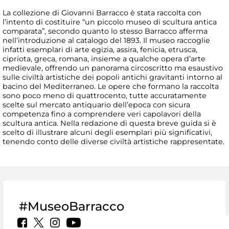
La collezione di Giovanni Barracco è stata raccolta con
l’intento di costituire “un piccolo museo di scultura antica
comparata”, secondo quanto lo stesso Barracco afferma
nell’introduzione al catalogo del 1893. Il museo raccoglie
infatti esemplari di arte egizia, assira, fenicia, etrusca,
cipriota, greca, romana, insieme a qualche opera d’arte
medievale, offrendo un panorama circoscritto ma esaustivo
sulle civiltà artistiche dei popoli antichi gravitanti intorno al
bacino del Mediterraneo. Le opere che formano la raccolta
sono poco meno di quattrocento, tutte accuratamente
scelte sul mercato antiquario dell’epoca con sicura
competenza fino a comprendere veri capolavori della
scultura antica. Nella redazione di questa breve guida si è
scelto di illustrare alcuni degli esemplari più significativi,
tenendo conto delle diverse civiltà artistiche rappresentate.
#MuseoBarracco