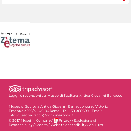
Servizi museali
Leggi le recensioni su:
Museo di Scultura Antica Giovanni Barracco
Museo di Scultura Antica Giovanni Barracco, corso Vittorio
Emanuele 166/A - 00186 Roma - Tel. +39 060608 - Email:
info.museobarracco@comune.roma.it
© 2017 Musei in Comune
/
Privacy
/
Exclusions of
Responsibility
/
Credits
/
Website accessibility
/
XML-rss