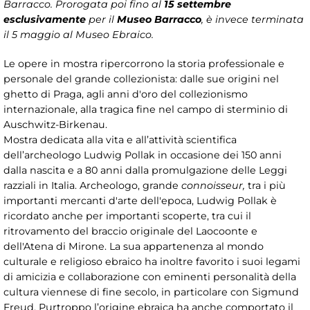
Barracco. Prorogata poi fino al
15 settembre
esclusivamente
per il
Museo Barracco
, è invece terminata
il 5 maggio al Museo Ebraico.
Le opere in mostra ripercorrono la storia professionale e
personale del grande collezionista: dalle sue origini nel
ghetto di Praga, agli anni d'oro del collezionismo
internazionale, alla tragica fine nel campo di sterminio di
Auschwitz-Birkenau.
Mostra dedicata alla vita e all’attività scientifica
dell’archeologo Ludwig Pollak in occasione dei 150 anni
dalla nascita e a 80 anni dalla promulgazione delle Leggi
razziali in Italia. Archeologo, grande
connoisseur,
tra i più
importanti mercanti d'arte dell'epoca, Ludwig Pollak è
ricordato anche per importanti scoperte, tra cui il
ritrovamento del braccio originale del Laocoonte e
dell'Atena di Mirone. La sua appartenenza al mondo
culturale e religioso ebraico ha inoltre favorito i suoi legami
di amicizia e collaborazione con eminenti personalità della
cultura viennese di fine secolo, in particolare con Sigmund
Freud. Purtroppo l’origine ebraica ha anche comportato il