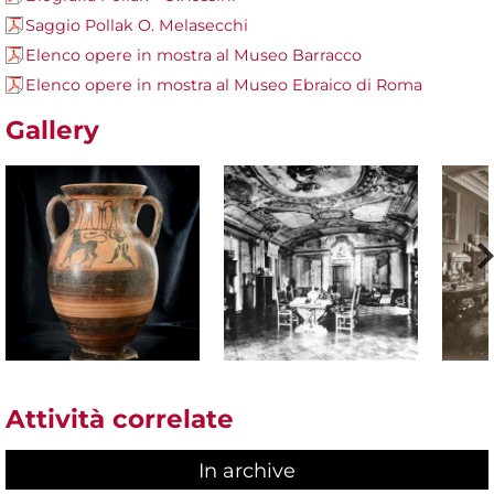
Saggio Pollak O. Melasecchi
Elenco opere in mostra al Museo Barracco
Elenco opere in mostra al Museo Ebraico di Roma
Gallery
Attività correlate
In archive