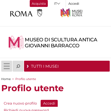
Acquista
Accedi
MUSEO DI SCULTURA ANTICA
GIOVANNI BARRACCO
TUTTI I MUSEI
Home
>
Profilo utente
Tu sei qui
Profilo utente
Crea nuovo profilo
Accedi
(scheda attiva)
Schede primarie
Richiedi nuova password