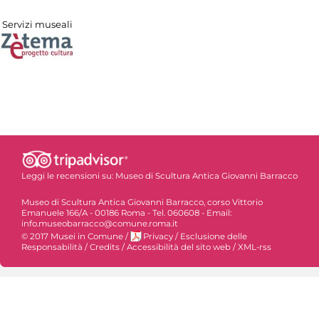
Servizi museali
Leggi le recensioni su:
Museo di Scultura Antica Giovanni Barracco
Museo di Scultura Antica Giovanni Barracco, corso Vittorio
Emanuele 166/A - 00186 Roma - Tel. 060608 - Email:
info.museobarracco@comune.roma.it
© 2017 Musei in Comune
/
Privacy
/
Esclusione delle
Responsabilità
/
Credits
/
Accessibilità del sito web
/
XML-rss