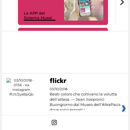
Il 
Le APP del
Mus
Sistema Musei
net
#DiscoverMiC
03/10/2018
Beati coloro che coltivano la voluttà
dell'attesa. — Jean Josipovici
Buongiorno dal Museo dell'#AraPacis
dove sono esposti i