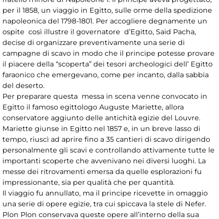
per il 1858, un viaggio in Egitto, sulle orme della spedizione
napoleonica del 1798-1801. Per accogliere degnamente un
ospite così illustre il governatore d’Egitto, Said Pacha,
decise di organizzare preventivamente una serie di
campagne di scavo in modo che il principe potesse provare
il piacere della “scoperta” dei tesori archeologici dell’ Egitto
faraonico che emergevano, come per incanto, dalla sabbia
del deserto.
Per preparare questa messa in scena venne convocato in
Egitto il famoso egittologo Auguste Mariette, allora
conservatore aggiunto delle antichità egizie del Louvre.
Mariette giunse in Egitto nel 1857 e, in un breve lasso di
tempo, riuscì ad aprire fino a 35 cantieri di scavo dirigendo
personalmente gli scavi e controllando attivamente tutte le
importanti scoperte che avvenivano nei diversi luoghi. La
messe dei ritrovamenti emersa da quelle esplorazioni fu
impressionante, sia per qualità che per quantità.
Il viaggio fu annullato, ma il principe ricevette in omaggio
una serie di opere egizie, tra cui spiccava la stele di Nefer.
Plon Plon conservava queste opere all’interno della sua