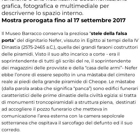
grafica, fotografica e multimediale per
descriverne lo spazio interno.
Mostra prorogata fino al 17 settembre 2017
Il Museo Barracco conserva la preziosa “
stele della falsa
porta
” del dignitario Nefer, vissuto in Egitto ai tempi della IV
Dinastia (2575-2465 a.C.), quella dei grandi faraoni costruttori
delle piramidi. Visto il suo alto incarico a corte - era il
soprintendente di tutti gli scribi del re, il soprintendente
dei magazzini delle provviste e della “casa delle armi”- Nefer
ebbe l’onore di essere sepolto in una màstaba del cimitero
reale ai piedi della grande piramide di Cheope. Le màstabe
(dalla parola araba che significa “panca”) sono edifici funerari
caratteristici delle prime dinastie della civiltà egizia: si tratta
di monumenti troncopiramidali a struttura piena, destinati
ad accogliere il pozzo funerario che metteva in
comunicazione l’area esterna con la camera sepolcrale
sotterranea che ospitava il sarcofago del defunto ed il suo
corredo.