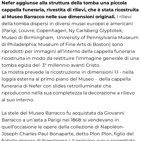
Nefer aggiunse alla struttura della tomba una piccola
cappella funeraria, rivestita di rilievi, che è stata ricostruita
al Museo Barracco nelle sue dimensioni originali.
I rilievi
della tomba dispersi in diversi musei europei e americani
(Parigi, Louvre; Copenhagen, Ny Carlsberg Glyptotek;
Museo di Birmingham, University of Pennsylvania Museum
di Philadelphia; Museum of Fine Arts di Boston) sono
riprodotti per immagini all’interno della cappella funeraria
ricostruita in modo da restituire l’immagine generale di una
tomba egizia del 3° millennio avanti Cristo.
La mostra prevede la ricostruzione in dimensioni 1:1 - nella
loggia esterna al primo piano del Museo - della cappella
funeraria di Nefer con slides retroilluminate che
riproducono nella sua completezza la decorazione a rilievo
al suo interno.
La stele del Museo Barracco fu acquistata da Giovanni
Barracco a un’asta a Parigi nel 1868: si vendevano in
quell’occasione le opere della collezione di Napoléon-
Joseph-Charles-Paul Bonaparte, detto Plon Plon, figlio del
fratello minore di Napoleone I. Il principe aveva progettato,