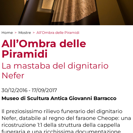
Home
>
Mostre
>
All’Ombra delle Piramidi
Tu sei qui
All’Ombra delle
Piramidi
La mastaba del dignitario
Nefer
30/12/2016 - 17/09/2017
Museo di Scultura Antica Giovanni Barracco
Il preziosissimo rilievo funerario del dignitario
Nefer, databile al regno del faraone Cheope: una
ricostruzione 1:1 della struttura della cappella
funeraria e una ricchissima documentazione