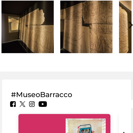
#MuseoBarracco