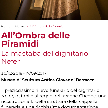
Home
>
Mostre
>
All’Ombra delle Piramidi
Tu sei qui
All’Ombra delle
Piramidi
La mastaba del dignitario
Nefer
30/12/2016 - 17/09/2017
Museo di Scultura Antica Giovanni Barracco
Il preziosissimo rilievo funerario del dignitario
Nefer, databile al regno del faraone Cheope: una
ricostruzione 1:1 della struttura della cappella
funeraria e una ricchissima documentazione