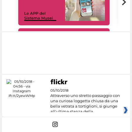
Il 
Le APP del
Mus
Sistema Musei
net
#DiscoverMiC
05/10/2018
Attraverso uno stretto passaggio con
una curiosa loggetta chiusa da una
bella vetrata a tortiglioni, si giunge
all'ultima stanza della