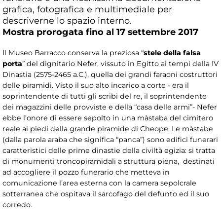
grafica, fotografica e multimediale per
descriverne lo spazio interno.
Mostra prorogata fino al 17 settembre 2017
Il Museo Barracco conserva la preziosa “
stele della falsa
porta
” del dignitario Nefer, vissuto in Egitto ai tempi della IV
Dinastia (2575-2465 a.C.), quella dei grandi faraoni costruttori
delle piramidi. Visto il suo alto incarico a corte - era il
soprintendente di tutti gli scribi del re, il soprintendente
dei magazzini delle provviste e della “casa delle armi”- Nefer
ebbe l’onore di essere sepolto in una màstaba del cimitero
reale ai piedi della grande piramide di Cheope. Le màstabe
(dalla parola araba che significa “panca”) sono edifici funerari
caratteristici delle prime dinastie della civiltà egizia: si tratta
di monumenti troncopiramidali a struttura piena, destinati
ad accogliere il pozzo funerario che metteva in
comunicazione l’area esterna con la camera sepolcrale
sotterranea che ospitava il sarcofago del defunto ed il suo
corredo.