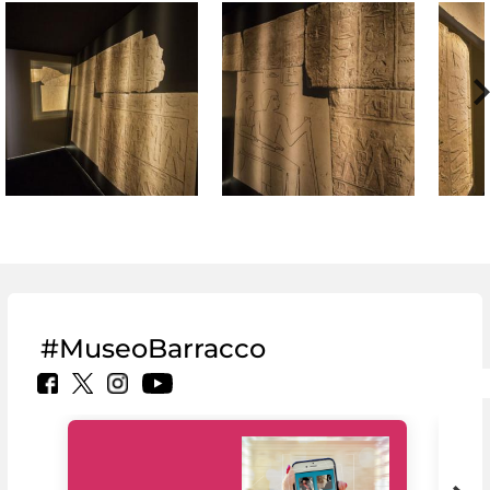
#MuseoBarracco