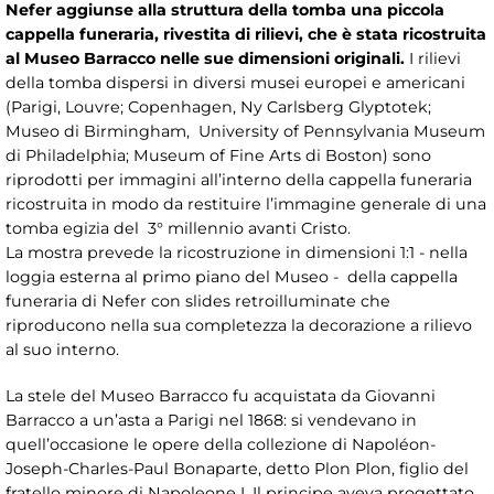
Nefer aggiunse alla struttura della tomba una piccola
cappella funeraria, rivestita di rilievi, che è stata ricostruita
al Museo Barracco nelle sue dimensioni originali.
I rilievi
della tomba dispersi in diversi musei europei e americani
(Parigi, Louvre; Copenhagen, Ny Carlsberg Glyptotek;
Museo di Birmingham, University of Pennsylvania Museum
di Philadelphia; Museum of Fine Arts di Boston) sono
riprodotti per immagini all’interno della cappella funeraria
ricostruita in modo da restituire l’immagine generale di una
tomba egizia del 3° millennio avanti Cristo.
La mostra prevede la ricostruzione in dimensioni 1:1 - nella
loggia esterna al primo piano del Museo - della cappella
funeraria di Nefer con slides retroilluminate che
riproducono nella sua completezza la decorazione a rilievo
al suo interno.
La stele del Museo Barracco fu acquistata da Giovanni
Barracco a un’asta a Parigi nel 1868: si vendevano in
quell’occasione le opere della collezione di Napoléon-
Joseph-Charles-Paul Bonaparte, detto Plon Plon, figlio del
fratello minore di Napoleone I. Il principe aveva progettato,