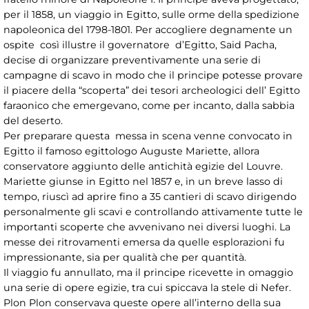
per il 1858, un viaggio in Egitto, sulle orme della spedizione
napoleonica del 1798-1801. Per accogliere degnamente un
ospite così illustre il governatore d’Egitto, Said Pacha,
decise di organizzare preventivamente una serie di
campagne di scavo in modo che il principe potesse provare
il piacere della “scoperta” dei tesori archeologici dell’ Egitto
faraonico che emergevano, come per incanto, dalla sabbia
del deserto.
Per preparare questa messa in scena venne convocato in
Egitto il famoso egittologo Auguste Mariette, allora
conservatore aggiunto delle antichità egizie del Louvre.
Mariette giunse in Egitto nel 1857 e, in un breve lasso di
tempo, riuscì ad aprire fino a 35 cantieri di scavo dirigendo
personalmente gli scavi e controllando attivamente tutte le
importanti scoperte che avvenivano nei diversi luoghi. La
messe dei ritrovamenti emersa da quelle esplorazioni fu
impressionante, sia per qualità che per quantità.
Il viaggio fu annullato, ma il principe ricevette in omaggio
una serie di opere egizie, tra cui spiccava la stele di Nefer.
Plon Plon conservava queste opere all’interno della sua