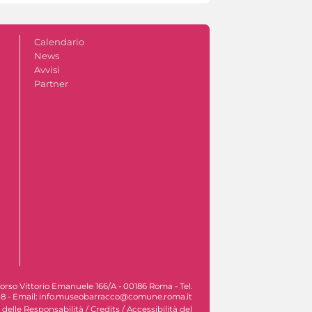
Calendario
News
Avvisi
Partner
orso Vittorio Emanuele 166/A - 00186 Roma - Tel.
8 - Email: info.museobarracco@comune.roma.it
 delle Responsabilità
/
Credits
/
Accessibilità del