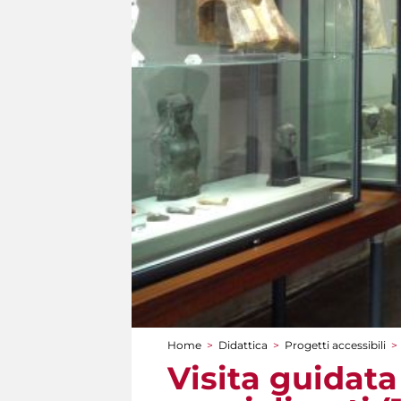
Home
>
Didattica
>
Progetti accessibili
>
Tu sei qui
Visita guidata