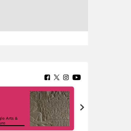
le Arts &
ure
I like MiC