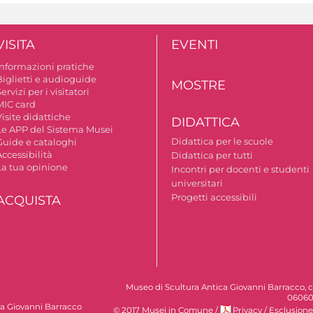
VISITA
EVENTI
Informazioni pratiche
Biglietti e audioguide
MOSTRE
ervizi per i visitatori
MIC card
isite didattiche
DIDATTICA
Le APP del Sistema Musei
Didattica per le scuole
Guide e cataloghi
ccessibilità
Didattica per tutti
La tua opinione
Incontri per docenti e studenti
universitari
Progetti accessibili
ACQUISTA
Museo di Scultura Antica Giovanni Barracco, c
06060
ca Giovanni Barracco
© 2017 Musei in Comune
/
Privacy
/
Esclusione