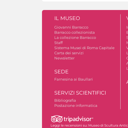
IL MUSEO
Giovanni Barracco
Barracco collezionista
La collezione Barracco
S
Staff
Sistema Musei di Roma Capitale
V
Carta dei servizi
Newsletter
A
SEDE
Farnesina ai Baullari
SERVIZI SCIENTIFICI
Bibliografia
Postazione informatica
Autorizzazione riprese fotografiche
Leggi le recensioni su:
Museo di Scultura Anti