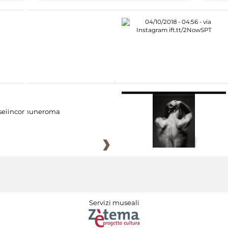
eiincomuneroma
Servizi museali