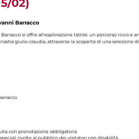
15/02)
vanni Barracco
Barracco si offre all'esplorazione tattile: un percorso ricco e a
nastia giulio-claudia, attraverso la scoperta di una selezione 
Barracco
atuita con prenotazione obbligatoria
 speciali rivolte al pubblico dei visitatori con disabilità