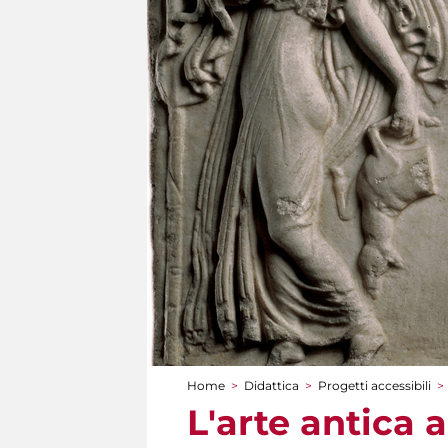
Home
>
Didattica
>
Progetti accessibili
>
Tu sei qui
L'arte antica 