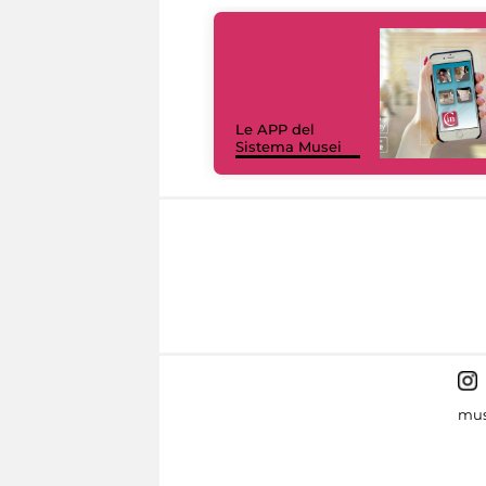
Le APP del
Sistema Musei
mus