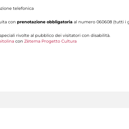
azione telefonica
tuita con
prenotazione obbligatoria
al numero
060608 (tutti i g
 speciali rivolte al pubblico dei visitatori con disabilità.
itolina
con
Zètema Progetto Cultura