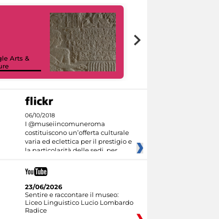
le Arts &
ure
I like MiC
06/10/2018
I @museiincomuneroma
costituiscono un’offerta culturale
varia ed eclettica per il prestigio e
la particolarità delle sedi, per
23/06/2026
Sentire e raccontare il museo:
Liceo Linguistico Lucio Lombardo
Radice