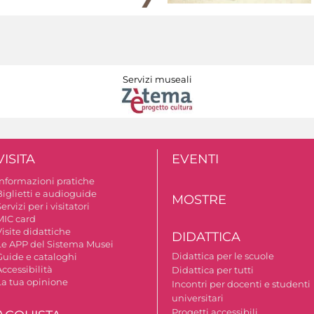
Servizi museali
VISITA
EVENTI
Informazioni pratiche
Biglietti e audioguide
MOSTRE
ervizi per i visitatori
MIC card
isite didattiche
DIDATTICA
Le APP del Sistema Musei
Didattica per le scuole
Guide e cataloghi
ccessibilità
Didattica per tutti
La tua opinione
Incontri per docenti e studenti
universitari
Progetti accessibili