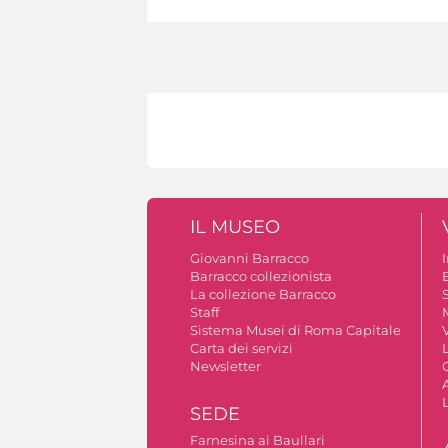
IL MUSEO
Giovanni Barracco
Barracco collezionista
La collezione Barracco
S
Staff
Sistema Musei di Roma Capitale
V
Carta dei servizi
Newsletter
A
SEDE
Farnesina ai Baullari