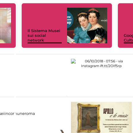
Il Sistema Musei
sui social
Goog
network
Cult
eiincomuneroma