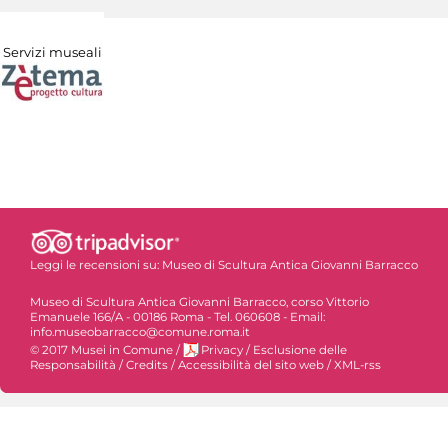
Servizi museali
Leggi le recensioni su:
Museo di Scultura Antica Giovanni Barracco
Museo di Scultura Antica Giovanni Barracco, corso Vittorio
Emanuele 166/A - 00186 Roma - Tel. 060608 - Email:
info.museobarracco@comune.roma.it
© 2017 Musei in Comune
/
Privacy
/
Esclusione delle
Responsabilità
/
Credits
/
Accessibilità del sito web
/
XML-rss