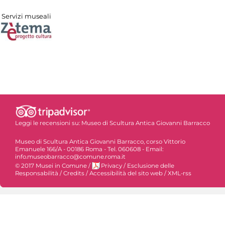
Servizi museali
Leggi le recensioni su:
Museo di Scultura Antica Giovanni Barracco
Museo di Scultura Antica Giovanni Barracco, corso Vittorio
Emanuele 166/A - 00186 Roma - Tel. 060608 - Email:
info.museobarracco@comune.roma.it
© 2017 Musei in Comune
/
Privacy
/
Esclusione delle
Responsabilità
/
Credits
/
Accessibilità del sito web
/
XML-rss