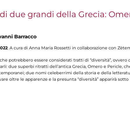
 di due grandi della Grecia: Ome
vanni Barracco
022
. A cura di Anna Maria Rossetti in collaborazione con Zèt
 che potrebbero essere considerati tratti di “diversità”, ovvero
rli: due superbi ritratti dell’antica Grecia, Omero e Pericle, c
temporanei; due nomi celeberrimi della storia e della letteratur
re oltre le apparenze e la presunta “diversità” apparirà sotto i s