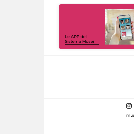
Le APP del
Sistema Musei
mus