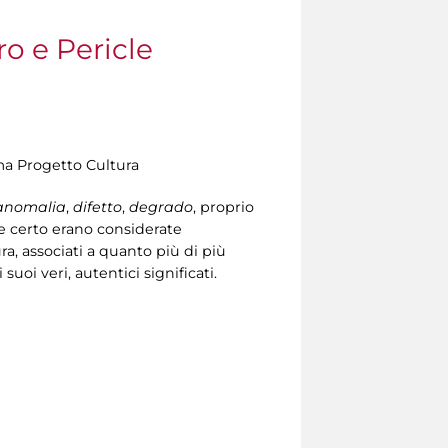
ro e Pericle
ema Progetto Cultura
anomalia
,
difetto
,
degrado
, proprio
he certo erano considerate
a, associati a quanto più di più
uoi veri, autentici significati.