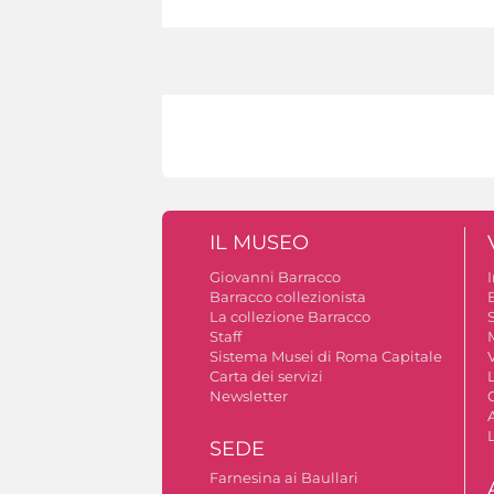
IL MUSEO
Giovanni Barracco
Barracco collezionista
La collezione Barracco
S
Staff
Sistema Musei di Roma Capitale
V
Carta dei servizi
Newsletter
A
SEDE
Farnesina ai Baullari