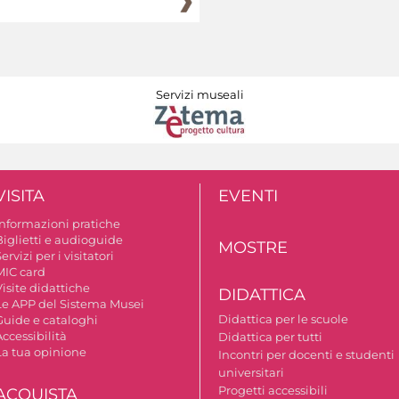
Servizi museali
VISITA
EVENTI
Informazioni pratiche
Biglietti e audioguide
MOSTRE
ervizi per i visitatori
MIC card
isite didattiche
DIDATTICA
Le APP del Sistema Musei
Didattica per le scuole
Guide e cataloghi
ccessibilità
Didattica per tutti
La tua opinione
Incontri per docenti e studenti
universitari
Progetti accessibili
ACQUISTA