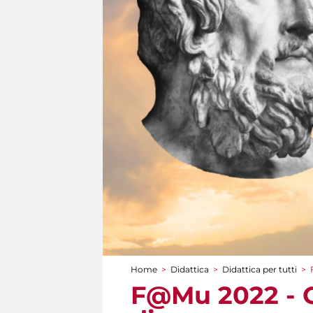
Home
>
Didattica
>
Didattica per tutti
>
Tu sei qui
F@Mu 2022 - 