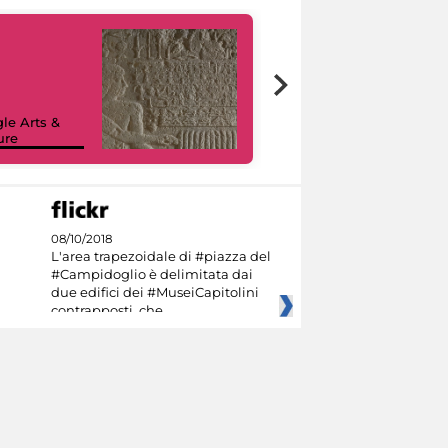
le Arts &
ure
I like MiC
08/10/2018
L'area trapezoidale di #piazza del
#Campidoglio è delimitata dai
due edifici dei #MuseiCapitolini
contrapposti, che