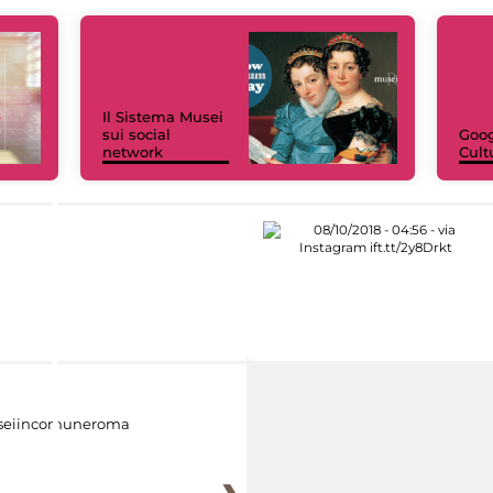
Il Sistema Musei
sui social
Goog
network
Cult
eiincomuneroma