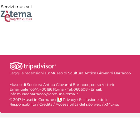
Servizi museali
Leggi le recensioni su:
Museo di Scultura Antica Giovanni Barracco
Museo di Scultura Antica Giovanni Barracco, corso Vittorio
Emanuele 166/A - 00186 Roma - Tel. 060608 - Email:
info.museobarracco@comune.roma.it
© 2017 Musei in Comune
/
Privacy
/
Esclusione delle
Responsabilità
/
Credits
/
Accessibilità del sito web
/
XML-rss