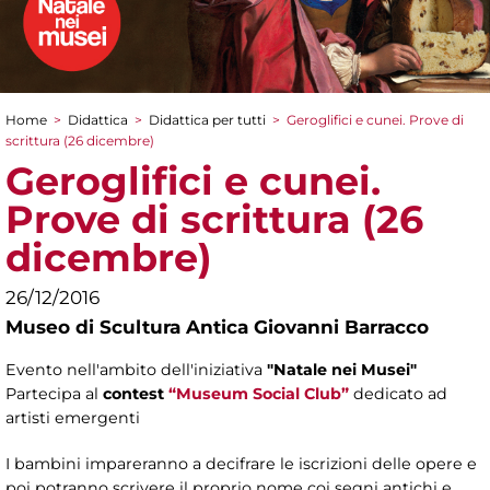
Home
>
Didattica
>
Didattica per tutti
>
Geroglifici e cunei. Prove di
Tu sei qui
scrittura (26 dicembre)
Geroglifici e cunei.
Prove di scrittura (26
dicembre)
26/12/2016
Museo di Scultura Antica Giovanni Barracco
Evento nell'ambito dell'iniziativa
"Natale nei Musei"
Partecipa al
contest
“Museum Social Club”
dedicato ad
artisti emergenti
I bambini impareranno a decifrare le iscrizioni delle opere e
poi potranno scrivere il proprio nome coi segni antichi e