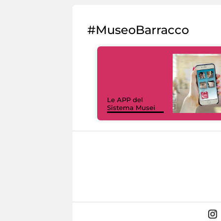
#MuseoBarracco
Le APP del
Sistema Musei