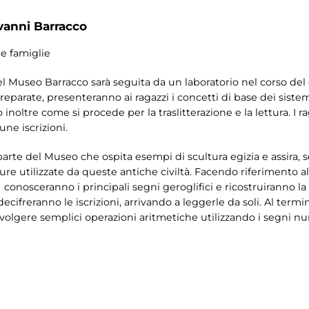
vanni Barracco
 e famiglie
 del Museo Barracco sarà seguita da un laboratorio nel corso del 
arate, presenteranno ai ragazzi i concetti di base dei sistemi 
oltre come si procede per la traslitterazione e la lettura. I ra
une iscrizioni.
lla parte del Museo che ospita esempi di scultura egizia e assira, 
ture utilizzate da queste antiche civiltà. Facendo riferimento a
 conosceranno i principali segni geroglifici e ricostruiranno la
decifreranno le iscrizioni, arrivando a leggerle da soli. Al term
svolgere semplici operazioni aritmetiche utilizzando i segni num