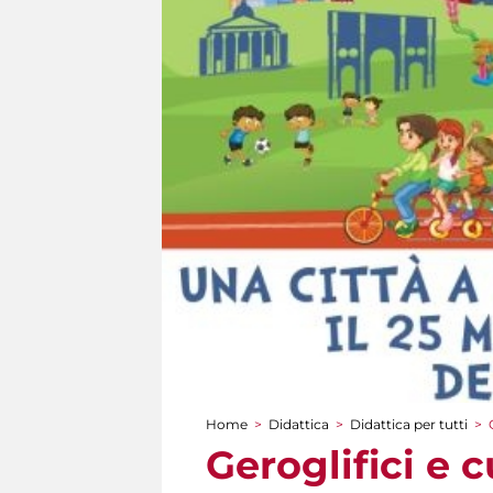
Home
>
Didattica
>
Didattica per tutti
>
Tu sei qui
Geroglifici e c