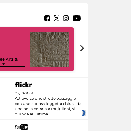
le Arts &
ure
I like MiC
05/10/2018
Attraverso uno stretto passaggio
con una curiosa loggetta chiusa da
una bella vetrata a tortiglioni, si
giunge all'ultima