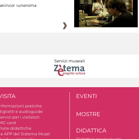
eiincomuneroma
Servizi museali
VISITA
EVENTI
Informazioni pratiche
Biglietti e audioguide
MOSTRE
ervizi per i visitatori
MIC card
isite didattiche
DIDATTICA
Le APP del Sistema Musei