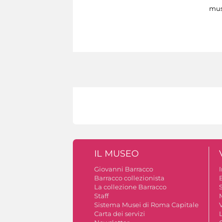
mus
IL MUSEO
Giovanni Barracco
Barracco collezionista
La collezione Barracco
S
Staff
Sistema Musei di Roma Capitale
V
Carta dei servizi