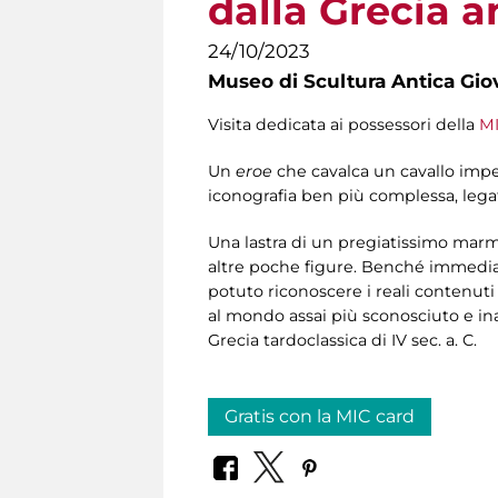
dalla Grecia a
24/10/2023
Museo di Scultura Antica Gio
Visita dedicata ai possessori della
MI
Un
eroe
che cavalca un cavallo impe
iconografia ben più complessa, legata a
Una lastra di un pregiatissimo marmo
altre poche figure. Benché immediat
potuto riconoscere i reali contenuti
al mondo assai più sconosciuto e inasp
Grecia tardoclassica di IV sec. a. C.
Gratis con la MIC card