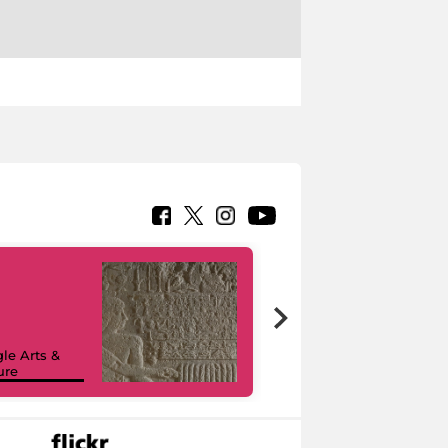
le Arts &
ure
I like MiC