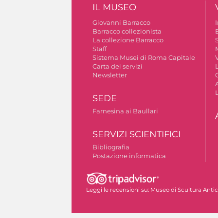
IL MUSEO
Giovanni Barracco
Barracco collezionista
La collezione Barracco
S
Staff
Sistema Musei di Roma Capitale
V
Carta dei servizi
Newsletter
A
SEDE
Farnesina ai Baullari
SERVIZI SCIENTIFICI
Bibliografia
Postazione informatica
Autorizzazione riprese fotografiche
Leggi le recensioni su:
Museo di Scultura Anti