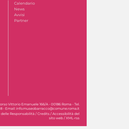
Calendario
News
Avvisi
Partner
orso Vittorio Emanuele 166/A - 00186 Roma - Tel.
8 - Email: info.museobarracco@comune.roma.it
 delle Responsabilità
/
Credits
/
Accessibilità del
sito web
/
XML-rss