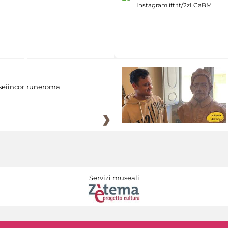
eiincomuneroma
Servizi museali