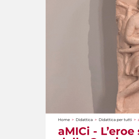
Home
>
Didattica
>
Didattica per tutti
>
Tu sei qui
aMICi - L’eroe