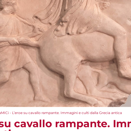
aMICi - L’eroe su cavallo rampante. Immagini e culti dalla Grecia antica
 su cavallo rampante. Im