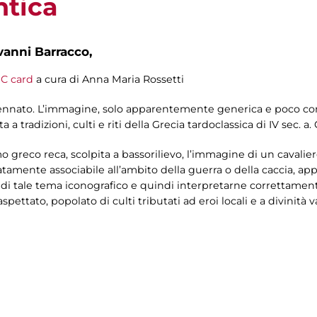
ntica
vanni Barracco,
C card
a cura di Anna Maria Rossetti
nnato. L’immagine, solo apparentemente generica e poco conno
 tradizioni, culti e riti della Grecia tardoclassica di IV sec. a. 
 greco reca, scolpita a bassorilievo, l’immagine di un cavali
amente associabile all’ambito della guerra o della caccia, app
 di tale tema iconografico e quindi interpretarne correttamente
ettato, popolato di culti tributati ad eroi locali e a divinità var