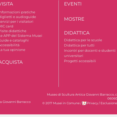
VISITA
EVENTI
Informazioni pratiche
Biglietti e audioguide
MOSTRE
ervizi per i visitatori
MIC card
isite didattiche
DIDATTICA
Le APP del Sistema Musei
Didattica per le scuole
Guide e cataloghi
ccessibilità
Didattica per tutti
La tua opinione
Incontri per docenti e studenti
universitari
Progetti accessibili
ACQUISTA
Museo di Scultura Antica Giovanni Barracco, c
06060
ca Giovanni Barracco
© 2017 Musei in Comune
/
Privacy
/
Esclusione