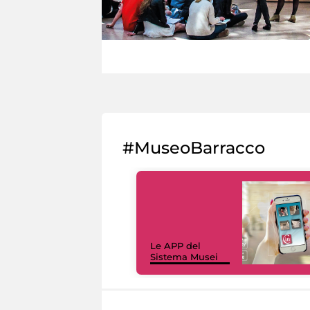
#MuseoBarracco
Le APP del
Sistema Musei