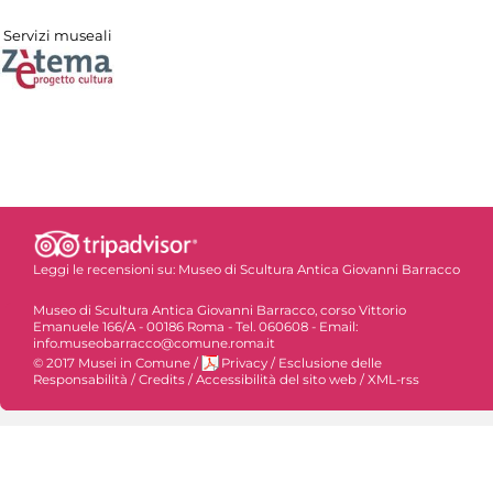
Servizi museali
Leggi le recensioni su:
Museo di Scultura Antica Giovanni Barracco
Museo di Scultura Antica Giovanni Barracco, corso Vittorio
Emanuele 166/A - 00186 Roma - Tel. 060608 - Email:
info.museobarracco@comune.roma.it
© 2017 Musei in Comune
/
Privacy
/
Esclusione delle
Responsabilità
/
Credits
/
Accessibilità del sito web
/
XML-rss