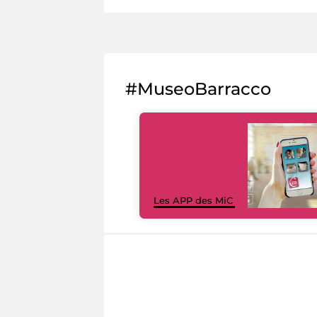
#MuseoBarracco
Les APP des MiC