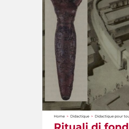
Home
>
Didactique
>
Didactique pour to
You are here
Rituali di fon