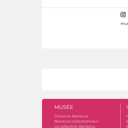
mus
MUSÉE
Giovanni Barracco
I
Barracco collectionneur
B
La collection Barracco
S