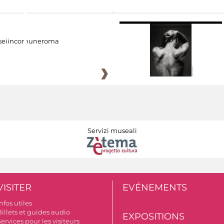
eiincomuneroma
Servizi museali
VISITER
EVÉNEMENTS
nfos utiles
illets et guides audio
EXPOSITIONS
ervices pour les visiteurs