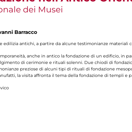
onale dei Musei
vanni Barracco
ne edilizia antichi, a partire da alcune testimonianze material
oraneità, anche in antico la fondazione di un edificio, in par
gimento di cerimonie e rituali solenni. Due chiodi di fondazio
nianze preziose di alcuni tipi di rituali di fondazione mesopo
ufatti, la visita affronta il tema della fondazione di templi e pa
ovico