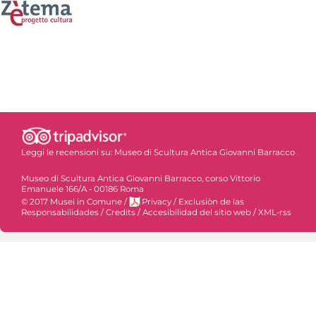
Leggi le recensioni su:
Museo di Scultura Antica Giovanni Barracco
Museo di Scultura Antica Giovanni Barracco, corso Vittorio
Emanuele 166/A - 00186 Roma
© 2017 Musei in Comune
/
Privacy
/
Exclusiòn de las
Responsabilidades
/
Credits
/
Accesibilidad del sitio web
/
XML-rss