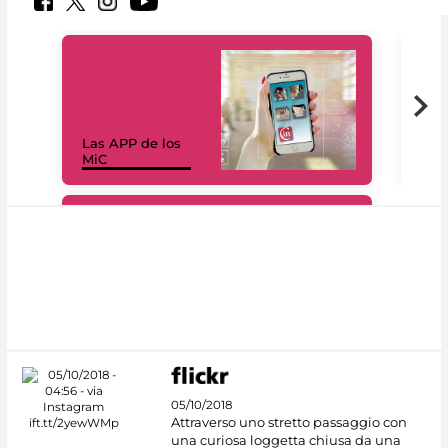
Las APP de los
I Mi
MiC
net
#DiscoverMiC
05/10/2018
Attraverso uno stretto passaggio con
una curiosa loggetta chiusa da una