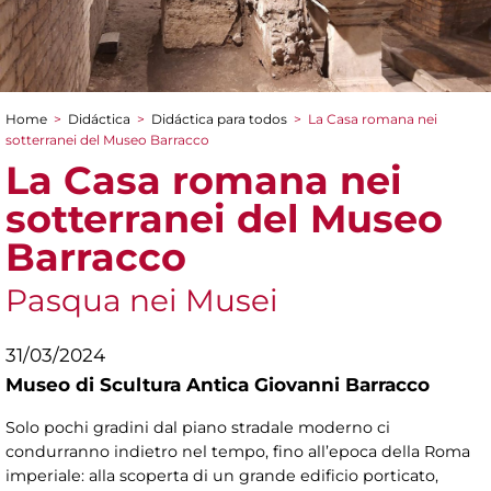
Home
>
Didáctica
>
Didáctica para todos
>
La Casa romana nei
You are here
sotterranei del Museo Barracco
La Casa romana nei
sotterranei del Museo
Barracco
Pasqua nei Musei
31/03/2024
Museo di Scultura Antica Giovanni Barracco
Solo pochi gradini dal piano stradale moderno ci
condurranno indietro nel tempo, fino all’epoca della Roma
imperiale: alla scoperta di un grande edificio porticato,