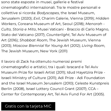
sono state esposte in musei, gallerie e festival
cinematografici internazionali. Tra le mostre personali e
collettive si ricorda:
Bodyscapes
, the Israel Museum,
Jerusalem (2020);
Exil
, Charim Galerie, Vienna (2019);
Hidden
Workers
, Coreana Museum of Art, Seoul (2018);
Menorah -
Culto, Storia e Mito
, Musei Vaticani - Braccio di Carlo Magno,
Stato del Vaticano (2017);
Counterlight
, Tel Aviv Museum of
Art (2016);
Shabbat Room
, The Jewish Museum, Vienna
(2013);
Moscow Biennial for Young Art
(2012);
Living Room
,
The Jewish Museum, New York (2011)
Il lavoro di Zack ha ottenuto numerosi premi
cinematografici e artistici, tra i quali: Isracard e Tel Aviv
Museum Prize for Israeli Artist (2011); Idud Hayetzira Prize -
Israeli Ministry of Culture (2011); Adi Prize - Adi Foundation
and the Israel Museum Jerusalem (2010); Celeste Kunstpreis
Berlin (2008), Israel Lottery Council Grant (2007); CCA –
Center for Contemporary Art, Tel Aviv Fund For Art (2005).
Gratis con la tarjeta MIC