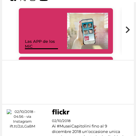
Las APP de los
I Mi
MiC
net
#DiscoverMiC
02/10/2018
Ai #MuseiCapitolini fino al 9
dicembre 2018 un’occasione unica