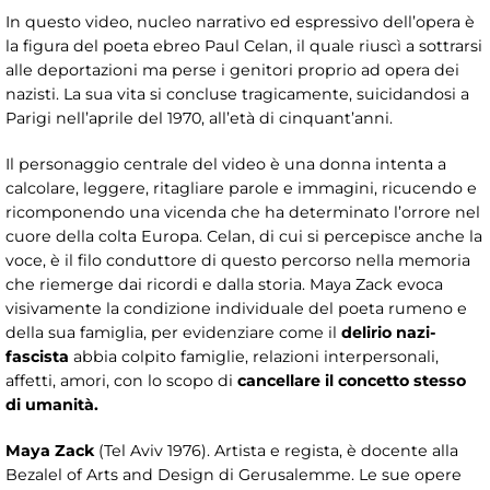
In questo video, nucleo narrativo ed espressivo dell’opera è
la figura del poeta ebreo Paul Celan, il quale riuscì a sottrarsi
alle deportazioni ma perse i genitori proprio ad opera dei
nazisti. La sua vita si concluse tragicamente, suicidandosi a
Parigi nell’aprile del 1970, all’età di cinquant’anni.
Il personaggio centrale del video è una donna intenta a
calcolare, leggere, ritagliare parole e immagini, ricucendo e
ricomponendo una vicenda che ha determinato l’orrore nel
cuore della colta Europa. Celan, di cui si percepisce anche la
voce, è il filo conduttore di questo percorso nella memoria
che riemerge dai ricordi e dalla storia. Maya Zack evoca
visivamente la condizione individuale del poeta rumeno e
della sua famiglia, per evidenziare come il
delirio nazi-
fascista
abbia colpito famiglie, relazioni interpersonali,
affetti, amori, con lo scopo di
cancellare il concetto stesso
di umanità.
Maya Zack
(Tel Aviv 1976). Artista e regista, è docente alla
Bezalel of Arts and Design di Gerusalemme. Le sue opere