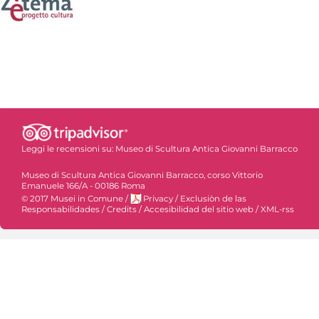
Leggi le recensioni su:
Museo di Scultura Antica Giovanni Barracco
Museo di Scultura Antica Giovanni Barracco, corso Vittorio
Emanuele 166/A - 00186 Roma
© 2017 Musei in Comune
/
Privacy
/
Exclusiòn de las
Responsabilidades
/
Credits
/
Accesibilidad del sitio web
/
XML-rss