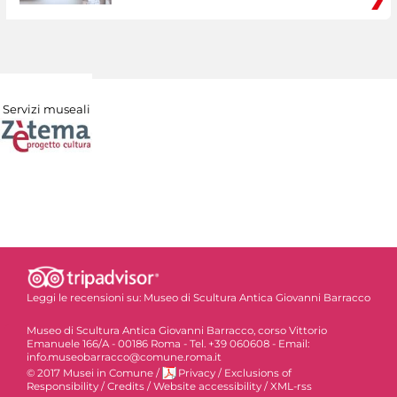
Servizi museali
Leggi le recensioni su:
Museo di Scultura Antica Giovanni Barracco
Museo di Scultura Antica Giovanni Barracco, corso Vittorio
Emanuele 166/A - 00186 Roma - Tel. +39 060608 - Email:
info.museobarracco@comune.roma.it
© 2017 Musei in Comune
/
Privacy
/
Exclusions of
Responsibility
/
Credits
/
Website accessibility
/
XML-rss