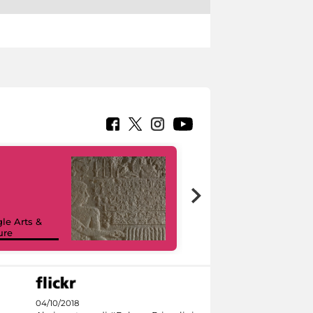
le Arts &
ure
I like MiC
04/10/2018