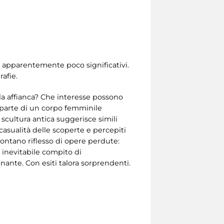
o apparentemente poco significativi.
afie.
 la affianca? Che interesse possono
 parte di un corpo femminile
scultura antica suggerisce simili
 casualità delle scoperte e percepiti
l lontano riflesso di opere perdute:
 inevitabile compito di
inante. Con esiti talora sorprendenti.