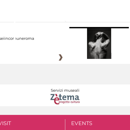
eiincomuneroma
Servizi museali
VISIT
EVENTS