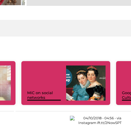
MiC on social
Goog
networks
Cult