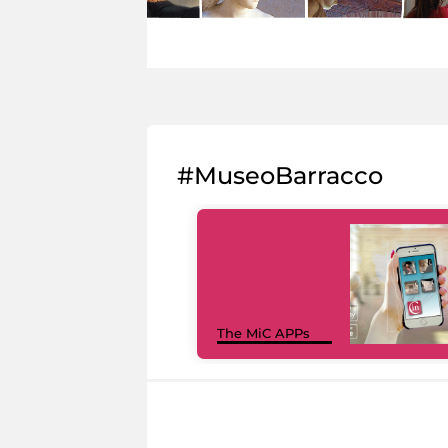
#MuseoBarracco
The MiC APPs