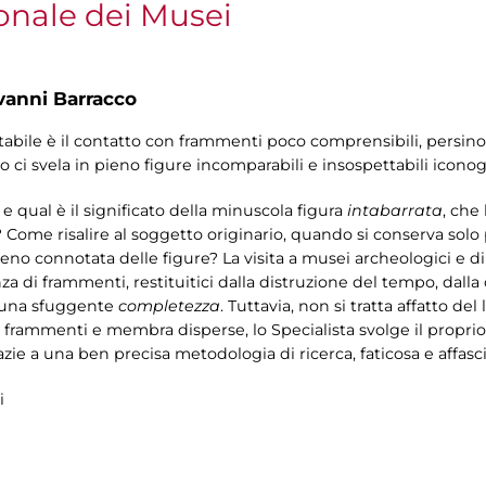
onale dei Musei
vanni Barracco
itabile è il contatto con frammenti poco comprensibili, persin
 ci svela in pieno figure incomparabili e insospettabili iconogr
 qual è il significato della minuscola figura
intabarrata
, che
 Come risalire al soggetto originario, quando si conserva solo
 connotata delle figure? La visita a musei archeologici e di 
za di frammenti, restituitici dalla distruzione del tempo, dalla
di una sfuggente
completezza
. Tuttavia, non si tratta affatto de
 frammenti e membra disperse, lo Specialista svolge il proprio
zie a una ben precisa metodologia di ricerca, faticosa e affasc
i