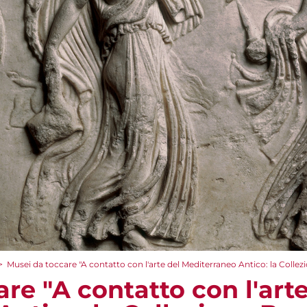
>
Musei da toccare "A contatto con l'arte del Mediterraneo Antico: la Collez
re "A contatto con l'arte