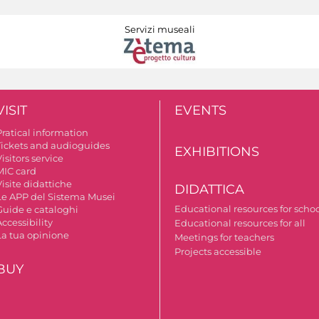
Servizi museali
VISIT
EVENTS
Pratical information
Tickets and audioguides
EXHIBITIONS
isitors service
MIC card
isite didattiche
DIDATTICA
Le APP del Sistema Musei
Educational resources for scho
Guide e cataloghi
ccessibility
Educational resources for all
La tua opinione
Meetings for teachers
Projects accessible
BUY