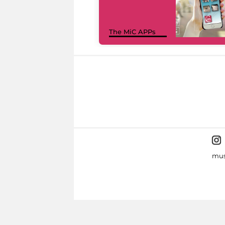
The MiC APPs
mus