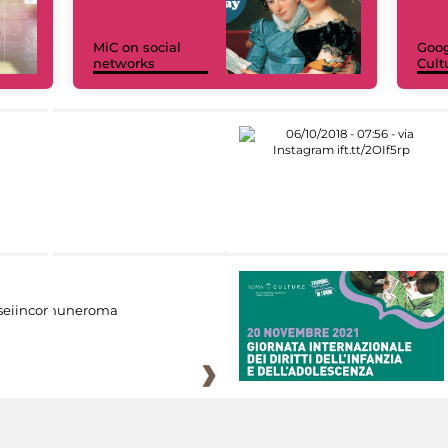
MiC on social
Goog
networks
Cult
eiincomuneroma