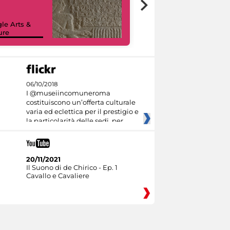
le Arts &
ure
I like MiC
06/10/2018
I @museiincomuneroma
costituiscono un’offerta culturale
varia ed eclettica per il prestigio e
la particolarità delle sedi, per
20/11/2021
Il Suono di de Chirico - Ep. 1
Cavallo e Cavaliere