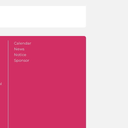
Calendar
News
Notice
Sponsor
ol