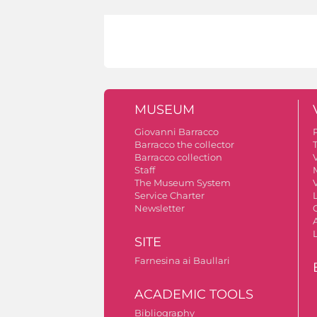
MUSEUM
Giovanni Barracco
Barracco the collector
Barracco collection
V
Staff
The Museum System
V
Service Charter
Newsletter
A
SITE
Farnesina ai Baullari
ACADEMIC TOOLS
Bibliography